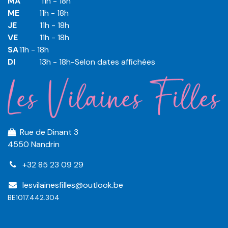
MA
​11h - 18h
ME
​11h - 18h
JE
​​11h - 18h
VE
​​​11h - 18h
SA
​​​11h - 18h
DI
​​​ 13h - 18h-Selon dates affichées
Rue de Dinant 3
4550 Nandrin
+32 85 23 09 29
lesvilainesfilles@outlook.be
BE1017.442.304