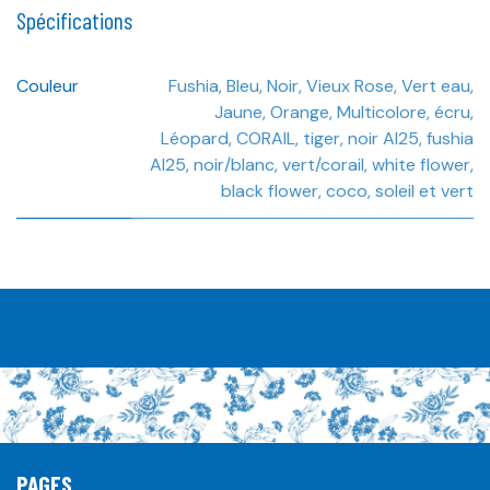
Spécifications
Couleur
Fushia
,
Bleu
,
Noir
,
Vieux Rose
,
Vert eau
,
Jaune
,
Orange
,
Multicolore
,
écru
,
Léopard
,
CORAIL
,
tiger
,
noir AI25
,
fushia
AI25
,
noir/blanc
,
vert/corail
,
white flower
,
black flower
,
coco
,
soleil et vert
PAGES