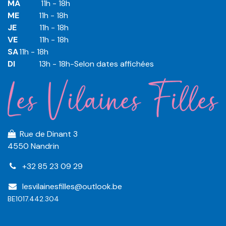
MA
​11h - 18h
ME
​11h - 18h
JE
​​11h - 18h
VE
​​​11h - 18h
SA
​​​11h - 18h
DI
​​​ 13h - 18h-Selon dates affichées
Rue de Dinant 3
4550 Nandrin
+32 85 23 09 29
lesvilainesfilles@outlook.be
BE1017.442.304