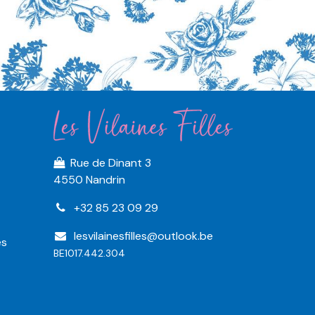
Rue de Dinant 3
4550 Nandrin
+32 85 23 09 29
lesvilainesfilles@outlook.be
es
BE1017.442.304