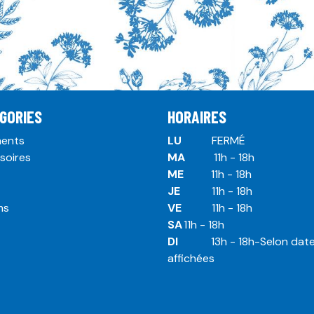
GORIES
HORAIRES
ents
LU
​ ​FERMÉ
soires
MA
​11h - 18h
ME
​11h - 18h
JE
​​11h - 18h
ms
VE
​​​11h - 18h
SA
​​​11h - 18h
DI
​​​ 13h - 18h-Selon dat
affichées