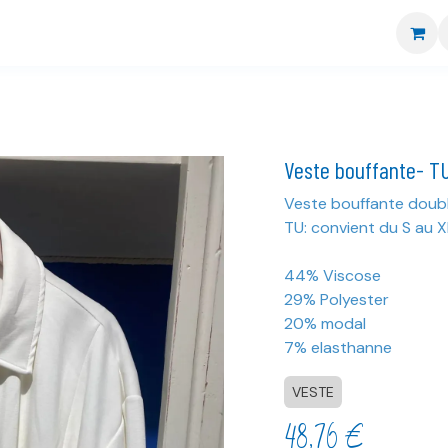
re boutique
Nos marques
CGV
Livraison et retour
Veste bouffante- T
Veste bouffante doub
TU: convient du S au X
44% Viscose
29% Polyester
20% modal
7% elasthanne
VESTE
48,76
€