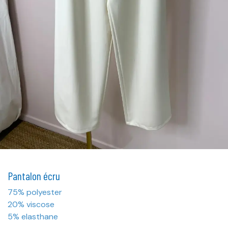
Pantalon écru
75% polyester
20% viscose
5% elasthane