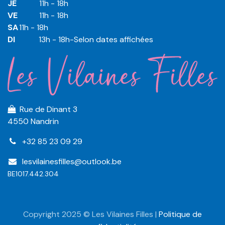
JE
​​11h - 18h
VE
​​​11h - 18h
SA
​​​11h - 18h
DI
​​​ 13h - 18h-Selon dates affichées
Rue de Dinant 3
4550 Nandrin
+32 85 23 09 29
lesvilainesfilles@outlook.be
BE1017.442.304
Copyright 2025 © Les Vilaines Filles |
Politique de