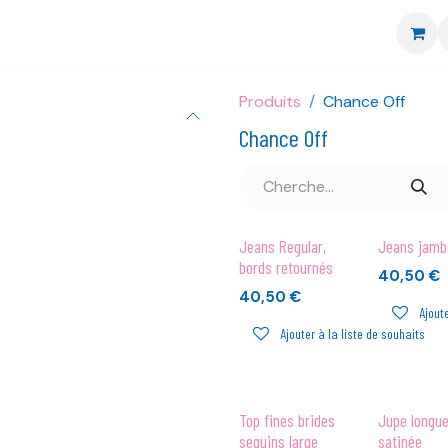
re boutique
Nos marques
CGV
Livraison et retour
Produits
Chance Off
Chance Off
Jeans Regular,
Jeans jamb
bords retournés
40,50
€
40,50
€
Ajoute
Ajouter à la liste de souhaits
Top fines brides
Jupe longue
sequins large
satinée