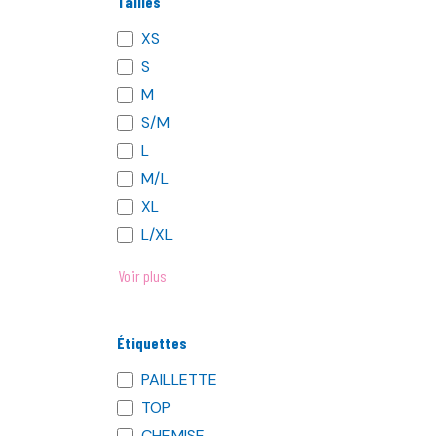
Tailles
Vert
Rose pâle
XS
Bleu Cyan
S
Vieux Rose
M
Blanc
S/M
Rose fluo
L
Taupe
M/L
Bleu Ciel
XL
Vert eau
L/XL
Rouge
Voir plus
Jaune
Doré
Argenté
Étiquettes
Bordeaux
PAILLETTE
Orange
TOP
Vert Canard
CHEMISE