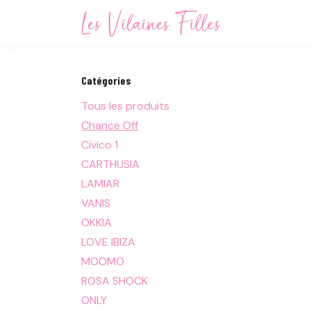
Se rendre au contenu
Accueil
Not
Catégories
Tous les produits
Chance Off
Civico 1
CARTHUSIA
LAMIAR
VANIS
OKKIA
LOVE IBIZA
MOOMO
ROSA SHOCK
ONLY