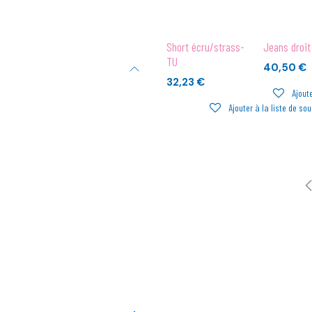
Short écru/strass-
Jeans droit
TU
40,50
€
32,23
€
Ajoute
Ajouter à la liste de so