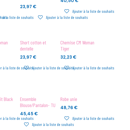
40,50
€
23,97
€
Ajouter à la liste de souhaits
uhaits
r à la liste de souhaits
Ajouter à la liste de souhaits
oman
Short cotton et
Chemise CM Woman
dentelle
Tiger
23,97
€
32,23
€
r à la liste de souhaits
Ajouter à la liste de souhaits
Ajouter à la liste de souhaits
it Black
Ensemble
Robe unie
Blouse/Pantalon- TU
48,76
€
45,45
€
r à la liste de souhaits
Ajouter à la liste de souhaits
Ajouter à la liste de souhaits