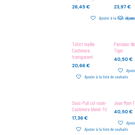
26,45
€
23,97
€
Ajouter à la liste de so
Ajoute
Tshirt maille
Pantalon W
Cashmere,
Tiger
transparent
40,50
€
20,66
€
Ajoute
Ajouter à la liste de souhaits
Sous-Pull col roule-
Jean Mom F
Cashmere blend-TU
40,50
€
17,36
€
Ajoute
Ajouter à la liste de souhaits