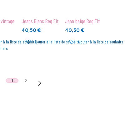
 vintage
Jeans Blanc Reg Fit
Jean beige Reg.Fit
40,50
€
40,50
€
r à la liste de souhaits
Ajouter à la liste de souhaits
Ajouter à la liste de souhaits
uhaits
1
2