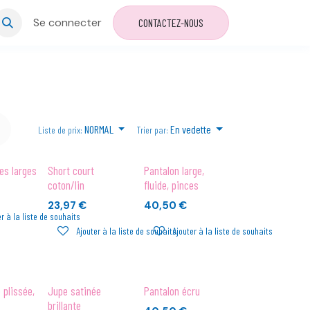
Se connecter
CONTACTEZ-NOUS
NORMAL
En vedette
Liste de prix:
Trier par:
es larges
Short court
Pantalon large,
coton/lin
fluide, pinces
23,97
€
40,50
€
r à la liste de souhaits
Ajouter à la liste de souhaits
Ajouter à la liste de souhaits
 plissée,
Jupe satinée
Pantalon écru
brillante