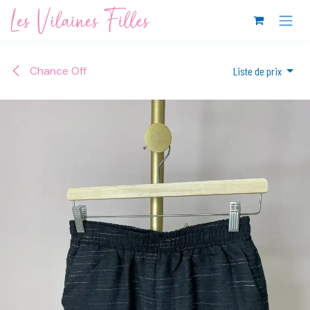
Se rendre au contenu
Chance Off
Liste de prix