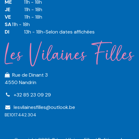
ME
​11h - 18h
JE
​​11h - 18h
VE
​​​11h - 18h
SA
​​​11h - 18h
DI
​​​ 13h - 18h-Selon dates affichées
Rue de Dinant 3
4550 Nandrin
+32 85 23 09 29
lesvilainesfilles@outlook.be
BE1017.442.304