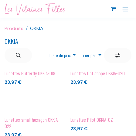
Se rendre au contenu
Produits
OKKIA
OKKIA
Liste de prix
Trier par
Lunettes Butterfly OKKIA-019
Lunettes Cat shape OKKIA-020
23,97
€
23,97
€
Lunettes small hexagon OKKIA-
Lunettes Pilot OKKIA-021
022
23,97
€
23,97
€